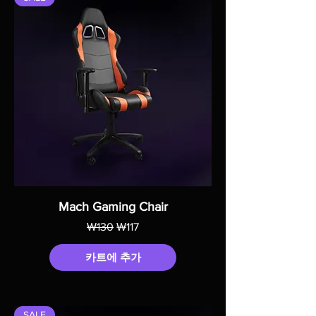
Mach Gaming Chair
일반가
할인가
₩130
₩117
카트에 추가
SALE