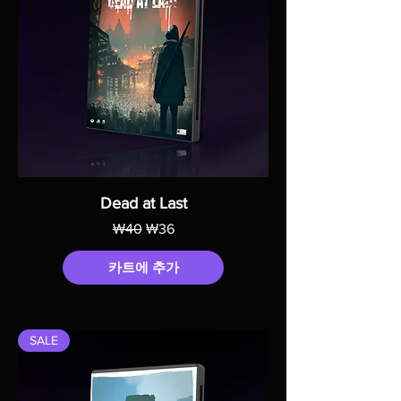
Dead at Last
일반가
할인가
₩40
₩36
카트에 추가
SALE