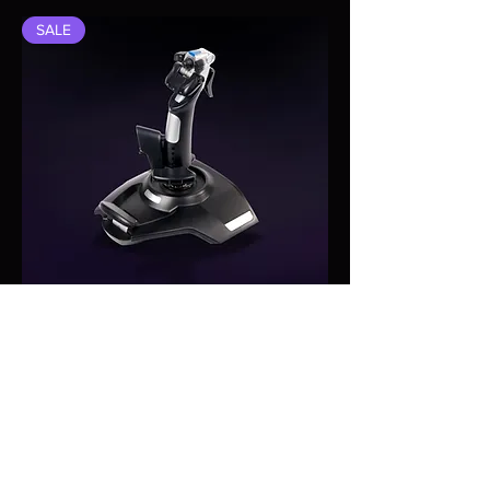
SALE
Raptor
일반가
할인가
₩30
₩27
카트에 추가