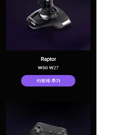
Raptor
일반가
할인가
₩30
₩27
카트에 추가