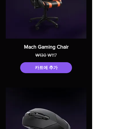
Mach Gaming Chair
일반가
할인가
₩130
₩117
카트에 추가