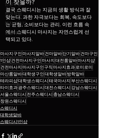
이 찾을까?
인공수분
결국 스웨디시는 지금의 생활 방식과 잘 
적과작업
맞는다. 과한 자극보다는 회복, 속도보다
봉지씌우기
는 균형, 소비보다는 관리. 이런 흐름 속
에서 스웨디시 마사지는 자연스럽게 선
전정작업
택되고 있다.
마사지구인
마사지알바
건마알바
단기알바
건마구인
1인샵
건전마사지구인
마사지
대전룸알바
마사지샵
건전마사지
마사지구인구직
마사지효과
로미로미
마산룸알바
대학생구인
대학생알바
방학알바
테라피샵
대학생스웨디시
태국마사지
부산스웨디시
타이효과
광주스웨디시
대전스웨디시
강남스웨디시
서울스웨디시
전주스웨디시
충남스웨디시
창원스웨디시
스웨디시
대학생알바
스웨디시1인샵