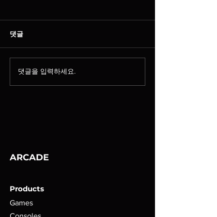
댓글
댓글을 입력하세요.
스웨디시알바 망설이다 시
스웨디시 알바 이
작한 솔직 후기｜직접 해
근 후 선택한 두 
본 현실 이야기
ARCADE
Products
Games
Consoles