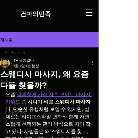
​건마의민족
게시물
All Posts
TV 유흥알바
All Posts
1월 7일
1분 분량
스웨디시 마사지, 왜 요즘
테라피
다들 찾을까?
중국마사지
테라피마사지
요즘 
검색창에 가장 자주 보이는 마사지 
키워드
 중 하나가 바로 
스웨디시 마사지
태국마사지
다. 단순한 유행처럼 보일 수 있지만, 실
타이마사지
제로는 라이프스타일 변화와 함께 자연
마사지알바
스럽게 선택되는 관리 방식으로 자리 잡
고 있다. 사람들은 왜 스웨디시를 찾고, 
마사지구인