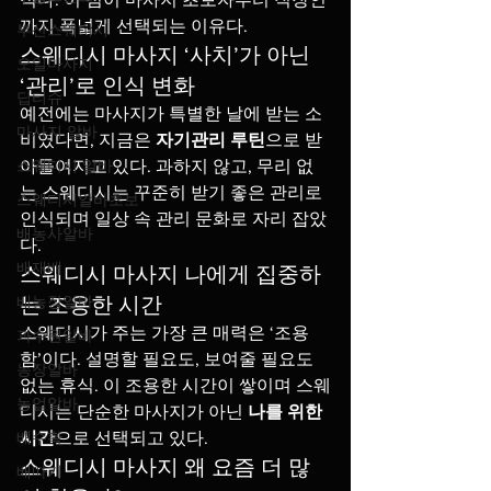
까지 폭넓게 선택되는 이유다.
부산스웨디시
스웨디시 마사지 ‘사치’가 아닌 
오일마사지
‘관리’로 인식 변화
딥티슈
예전에는 마사지가 특별한 날에 받는 소
마사지 알바
비였다면, 지금은 
자기관리 루틴
으로 받
스웨디시 알바
아들여지고 있다. 과하지 않고, 무리 없
는 스웨디시는 꾸준히 받기 좋은 관리로 
스웨디시알바초보
인식되며 일상 속 관리 문화로 자리 잡았
배농사알바
다.
배재배
스웨디시 마사지 나에게 집중하
배농장알바
는 조용한 시간
스웨디시가 주는 가장 큰 매력은 ‘조용
과수원알바
함’이다. 설명할 필요도, 보여줄 필요도 
농장알바
없는 휴식. 이 조용한 시간이 쌓이며 스웨
농업알바
디시는 단순한 마사지가 아닌 
나를 위한 
배수확
시간
으로 선택되고 있다.
스웨디시 마사지 왜 요즘 더 많
배따기