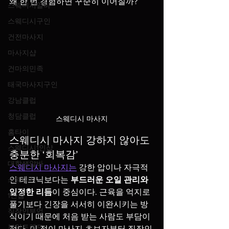
왜 한 번 경험하면 꾸준히 이어질까? 
스웨디시알바
스웨디시구인
건전마사지
마사지샵
건마의민족
태국마사지구인
강남클럽
청담클럽
스웨디시 마사지
홈타이
스웨디시 마사지 강하지 않아도 
스웨디시1인샵
충분한 ‘회복감’
대학생알바
스웨디시 마사지는
 강한 압이나 자극적
스웨디시
인 테크닉보다는 
부드러운 오일 관리와 
일정한 리듬
이 중심이다. 근육을 억지로 
1인샵
풀기보다 긴장을 서서히 이완시키는 방
직장인부업
식이기 때문에 처음 받는 사람도 부담이 
부업트렌드
적다. 이 점이 마사지 초보자부터 직장인