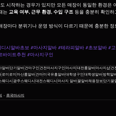
 시작하는 경우가 있지만 모든 매장이 동일한 환경은 
때는 
교육 여부, 근무 환경, 수입 구조
 등을 충분히 확인하
매장마다 분위기나 운영 방식이 다르기 때문에 충분한 정
웨디시알바초보
#마사지알바
#테라피알바
#초보알바
#
르바이트추천
#마사지구인
마알바
단기알바
건마구인
건전마사지구인
마사지
대전룸알바
마사지샵
건
과
로미로미
마산룸알바
건마
미국유흥알바
대학생구인
대학생알바
방학알
스웨디시
광주스웨디시
대전스웨디시
마사지 알바
꿀알바채용정보
단기꿀
피
중국마사지