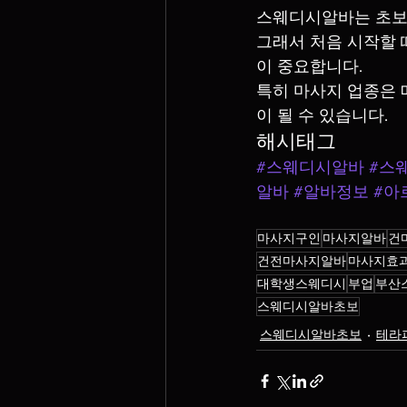
스웨디시알바는 초보도
그래서 처음 시작할 
이 중요합니다.
특히 마사지 업종은 
이 될 수 있습니다.
해시태그
#스웨디시알바
#스
알바
#알바정보
#아
마사지구인
마사지알바
건
건전마사지알바
마사지효
대학생스웨디시
부업
부산
스웨디시알바초보
스웨디시알바초보
테라