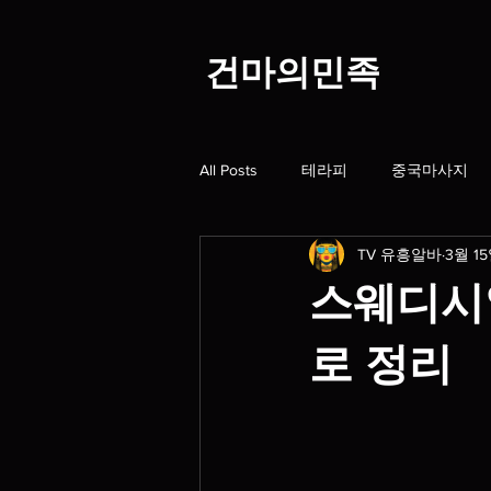
​건마의민족
All Posts
테라피
중국마사지
TV 유흥알바
3월 1
스웨디시알바
스웨디시구인
스웨디시
홈타이
스웨디시1인샵
대
로 정리
오일마사지
딥티슈
마사