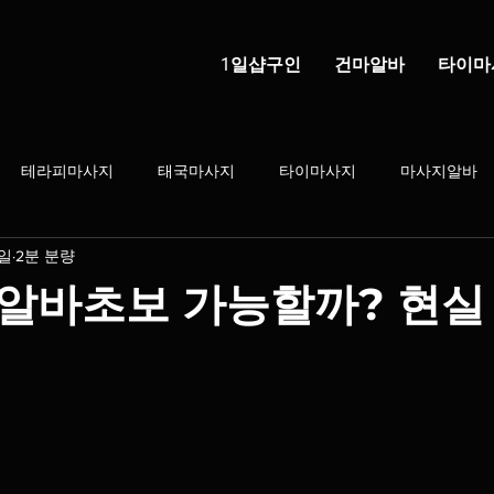
1일샵구인
건마알바
타이마
테라피마사지
태국마사지
타이마사지
마사지알바
5일
2분 분량
건전마사지
마사지샵
건마의민족
태국마사지구인
알바초보 가능할까? 현실
학생알바
스웨디시
1인샵
직장인부업
부업트렌드
지 알바
스웨디시 알바
스웨디시알바초보
배농사알바