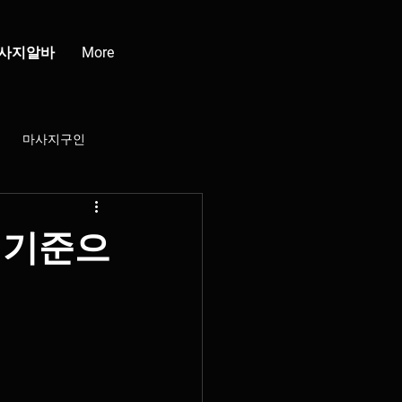
사지알바
More
마사지구인
강남클럽
청담클럽
 기준으
부산스웨디시
배재배