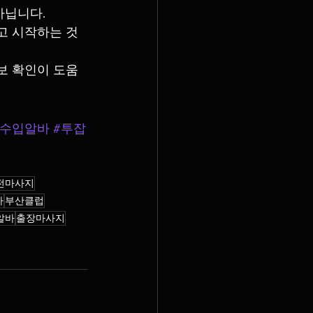
아닙니다.
고 시작하는 것
보 확인이 도움
고수입알바
#투잡
전마사지
바
부산클럽
알바
출장마사지