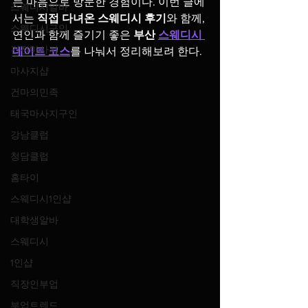
는 마음으로 방문한 경험이다. 이번 글에
스웨디시알바
서는 
직접 다녀온 스웨디시 후기
와 함께, 
스웨디시구인
연인과 함께 즐기기 좋은 
부산 
스웨디시 
건전마사지
데이트 코스
를 나눠서 정리해보려 한다.
마사지샵
건마의민족
태국마사지구인
강남클럽
청담클럽
홈타이
스웨디시1인샵
대학생알바
스웨디시
1인샵
직장인부업
부업트렌드