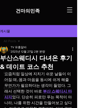
​건마의민족
게시물
All Posts
TV 유흥알바
All Posts
2025년 12월 27일
2분 분량
부산스웨디시 다녀온 후기
테라피
& 데이트 코스 추천
중국마사지
테라피마사지
요즘처럼 일상에 지치기 쉬운 날들이 이
어질 때, 몸과 마음을 동시에 쉬게 해줄 
태국마사지
무언가가 필요하다는 생각이 들었다. 그
타이마사지
래서 선택한 것이 바로 
부산 스웨디시 마
마사지알바
사지
였다. 단순히 피로만 푸는 목적이 아
니라, 나를 위한 시간을 만들어보고 싶다
마사지구인