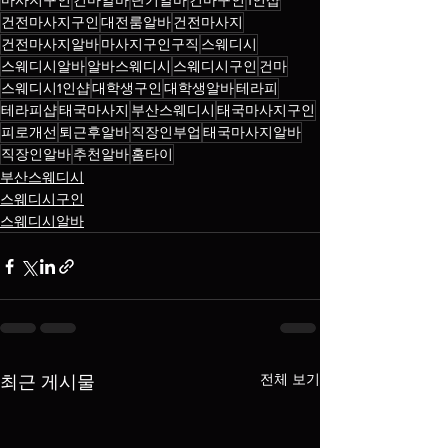
마사지구인
건마알바
단기알바
건마구인
1인샵
건전마사지구인
대전룸알바
건전마사지
건전마사지알바
마사지구인구직
스웨디시
스웨디시알바
알바스웨디시
스웨디시구인
건마
스웨디시1인샵
대학생구인
대학생알바
테라피
테라피샵
태국마사지
부산스웨디시
태국마사지구인
피로개선
퇴근후알바
직장인부업
태국마사지알바
직장인알바
추천알바
홈타이
부산스웨디시
스웨디시구인
스웨디시알바
전체 보기
최근 게시물