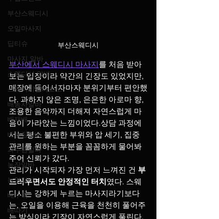
부산스웨디시
오일마사지
딥티슈
부산스웨디시
마사지 알바
부산에서 스웨디시 마사지
를 처음 받아
스웨디시 알바
보는 입장이라 약간의 긴장도 있었지만, 
매장에 들어서자마자 분위기부터 편안했
스웨디시알바초보
다. 과하지 않은 조명, 은은한 아로마 향, 
배농사알바
조용한 음악까지 더해져 자연스럽게 마
배재배
음이 가라앉는 느낌이었다.상담 과정에
배농장알바
서는 평소 불편한 부위와 압 세기, 집중 
관리를 원하는 부분을 꼼꼼하게 물어봐 
과수원알바
주어 신뢰가 갔다.
농장알바
관리가 시작되자 가장 먼저 느껴진 건 
부
농업알바
드러우면서도 안정적인 터치
였다. 스웨
디시는 강하게 누르는 마사지라기보다
배수확
는, 오일을 이용해 근육을 천천히 풀어주
배따기
는 방식이라 긴장이 자연스럽게 풀린다. 