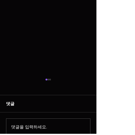
댓글
댓글을 입력하세요.
스웨디시알바 망설이다 시
스웨디시 알바 이