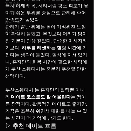
인공수분
특히 어깨와 목, 허리처럼 평소 피로가 쌓
이기 쉬운 부위를 중심으로 관리해 주어 
적과작업
만족도가 높았다.
봉지씌우기
관리가 끝난 뒤에는 몸이 가벼워진 느낌
전정작업
이 확실히 들었고, 무엇보다 머리가 맑아
진 기분이 인상 깊었다. 단순한 마사지라
기보다, 
하루를 리셋하는 힐링 시간
에 가
깝다는 생각이 들었다. 일상에 지쳐 있거
나, 혼자만의 회복 시간이 필요한 사람에
게 부산 스웨디시는 충분히 추천할 만한 
선택이다.
부산스웨디시 는 혼자만의 힐링뿐 아니
라 
데이트 코스로도 잘 어울린다
는 점이 
큰 장점이다. 활동적인 데이트도 좋지만, 
가끔은 조용히 쉬면서 대화를 나눌 수 있
는 시간이 더 기억에 남기도 한다.
▷ 추천 데이트 흐름