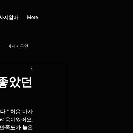
사지알바
More
마사지구인
강남클럽
청담클럽
 좋았던
부산스웨디시
다.”
 처음 마사
배재배
어려움이었어요. 
만족도가 높은 