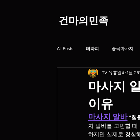
​건마의민족
All Posts
테라피
중국마사지
TV 유흥알바
1월 2
스웨디시알바
스웨디시구인
마사지 
홈타이
스웨디시1인샵
대
이유
마사지 알바
“힘
오일마사지
딥티슈
마사
지 알바를 고민할 때 
하지만 실제로 경험해