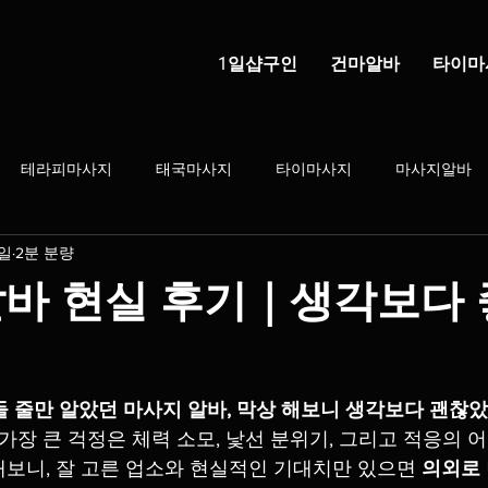
1일샵구인
건마알바
타이마
테라피마사지
태국마사지
타이마사지
마사지알바
5일
2분 분량
건전마사지
마사지샵
건마의민족
태국마사지구인
알바 현실 후기｜생각보다
학생알바
스웨디시
1인샵
직장인부업
부업트렌드
들 줄만 알았던 마사지 알바, 막상 해보니 생각보다 괜찮았
지 알바
스웨디시 알바
스웨디시알바초보
배농사알바
가장 큰 걱정은 체력 소모, 낯선 분위기, 그리고 적응의 
보니, 잘 고른 업소와 현실적인 기대치만 있으면 
의외로 