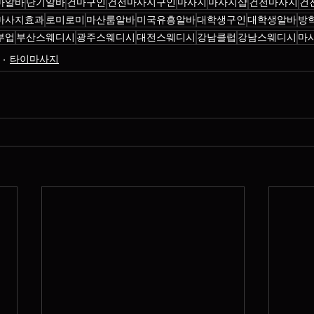
마알바
단기알바
건마구인
건전마사지구인
마사지
마사지샵
건전마사지
건
마사지효과
로미로미
마산룸알바
미국유흥알바
대학생구인
대학생알바
방
부업
부산스웨디시
광주스웨디시
대전스웨디시
강남클럽
강남스웨디시
마
타이마사지