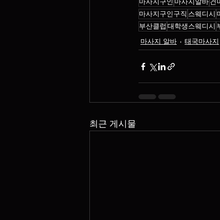
마사지구인
마사지알바
건
마사지구인구직
스웨디시
부산클럽
대학생스웨디시
마사지 알바
태국마사지
최근 게시물