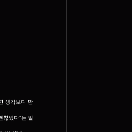
면 생각보다 만
괜찮았다”는 말