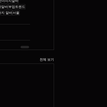
전마사지알바
학알바
부업트렌드
사지 알바
서울
전체 보기