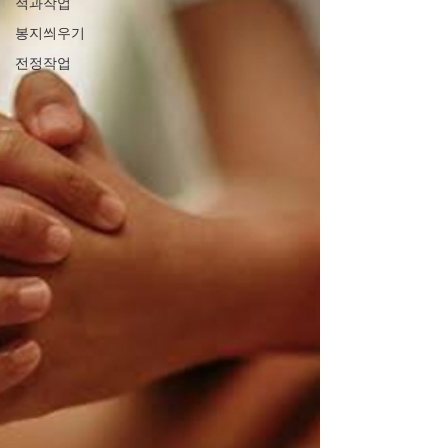
적과작업
봉지씌우기
전정작업