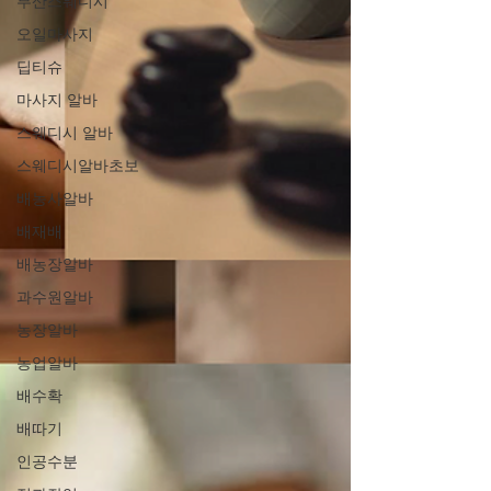
부산스웨디시
오일마사지
딥티슈
마사지 알바
스웨디시 알바
스웨디시알바초보
배농사알바
배재배
배농장알바
과수원알바
농장알바
농업알바
배수확
배따기
인공수분