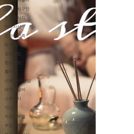
스웨디시구인
건전마사지
마사지샵
건마의민족
태국마사지구인
강남클럽
청담클럽
홈타이
스웨디시1인샵
대학생알바
스웨디시
1인샵
직장인부업
부업트렌드