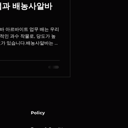
법과 배농사알바
바 아르바이트 업무 배는 우리
적인 과수 작물로, 당도가 높
요가 있습니다.배농사알바는 특
수확 시기에는 많은 아르바이트
니다. 배농사알바 배농사알바
 선정 배나무는 햇빛이 잘 들고
다. 통풍이 원활한 곳이 병해
. 묘목 심기 주로 봄이나 가을
을 충분히 확보해 성장 공간을
 관리 배나무의 성장 단계에 맞
. 과도한 질소 비료는 병충해
로 적절한 관리가 필요합니다.
기를 통해 햇빛이 나무 내부까지
Policy
니다. 5. 인공수분 배는 안정
 실시하는 경우가 많습