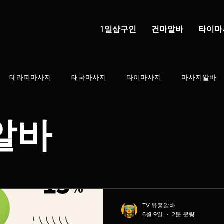
1일샵구인
건마알바
타이마
테라피마사지
태국마사지
타이마사지
마사지알바
건전마사지
마사지샵
건마의민족
태국마사지구인
알바
학생알바
스웨디시
1인샵
직장인부업
부업트렌드
지 알바
스웨디시 알바
스웨디시알바초보
배농사알바
TV 유흥알바
6월 9일
2분 분량