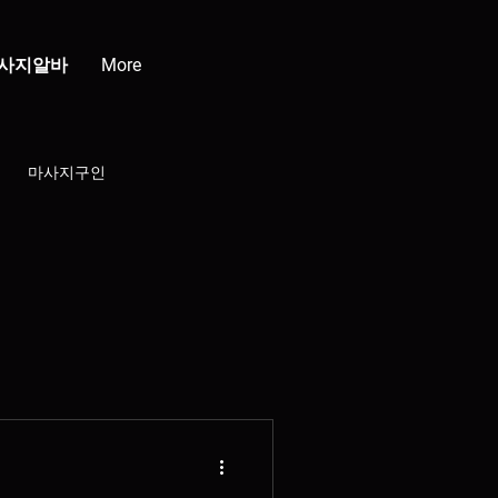
사지알바
More
마사지구인
강남클럽
청담클럽
부산스웨디시
배재배