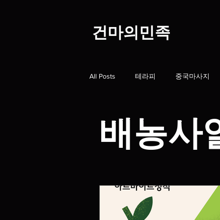
​건마의민족
All Posts
테라피
중국마사지
스웨디시알바
스웨디시구인
배농사
홈타이
스웨디시1인샵
대
오일마사지
딥티슈
마사