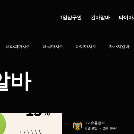
1일샵구인
건마알바
타이마
테라피마사지
태국마사지
타이마사지
마사지알바
건전마사지
마사지샵
건마의민족
태국마사지구인
알바
학생알바
스웨디시
1인샵
직장인부업
부업트렌드
지 알바
스웨디시 알바
스웨디시알바초보
배농사알바
TV 유흥알바
6월 9일
2분 분량