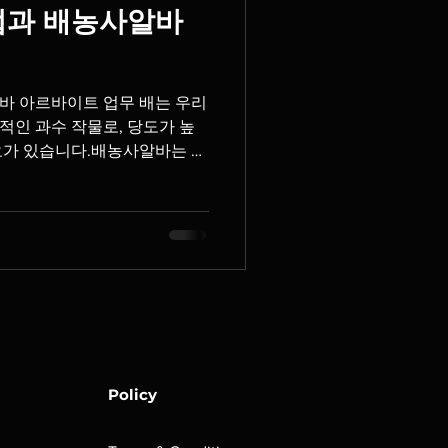
법과 배농사알바
바 아르바이트 업무 배는 우리
적인 과수 작물로, 당도가 높
요가 있습니다.배농사알바는 특
수확 시기에는 많은 아르바이트
니다. 배농사알바 배농사알바
 선정 배나무는 햇빛이 잘 들고
다. 통풍이 원활한 곳이 병해
. 묘목 심기 주로 봄이나 가을
을 충분히 확보해 성장 공간을
 관리 배나무의 성장 단계에 맞
. 과도한 질소 비료는 병충해
로 적절한 관리가 필요합니다.
기를 통해 햇빛이 나무 내부까지
Policy
니다. 5. 인공수분 배는 안정
 실시하는 경우가 많습