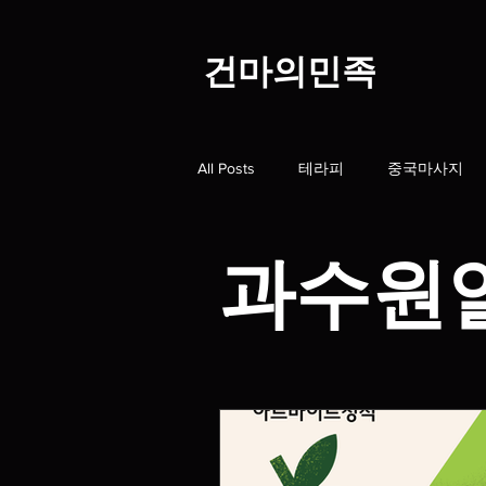
​건마의민족
All Posts
테라피
중국마사지
스웨디시알바
스웨디시구인
과수원
홈타이
스웨디시1인샵
대
오일마사지
딥티슈
마사