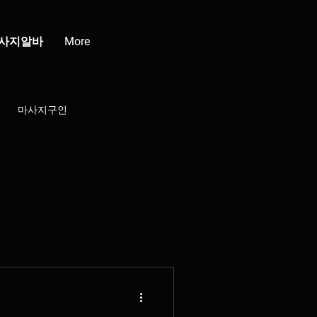
사지알바
More
마사지구인
강남클럽
청담클럽
부산스웨디시
배재배