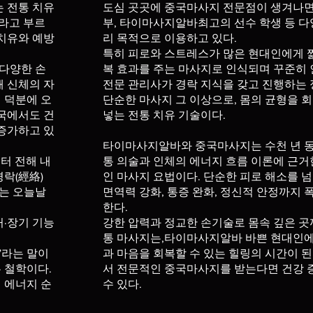
는 전통 치유
도심 곳곳에 중국마사지 전문점이 생겨나면
**라고 부르
부, 타이마사지알바최고의 선수 학생 등 다
치유와 예방
리 목적으로 이용하고 있다.
특히 피로와 스트레스가 많은 현대인에게 
 다양한 손
복 효과를 주는 마사지로 인식되며 꾸준히 
해 신체의 자
전문 관리사가 경락 지식을 갖고 진행하는
 덕분에 오
단순한 마사지 그 이상으로, 몸의 균형을 
한국에서도 건
넣는 전통 치유 기술이다.
 증가하고 있
타이마사지알바와 중국마사지는 수천 년 동
부터 전해 내
통 의술과 인체의 에너지 흐름 이론에 근
락(經絡)
인 마사지 요법이다. 단순한 피로 해소를 넘
이는 오늘날
면역력 강화, 통증 완화, 정신적 안정까지 
한다.
거·장기 기능
강한 압력과 정교한 손기술로 몸속 깊은 곳
통 마사지는,타이마사지알바 바쁜 현대인에
”라는 말이
과 마음을 회복할 수 있는 힐링의 시간이 된
 철학이다.
서 전문적인 중국마사지를 받는다면 건강 
 에너지 순
수 있다.