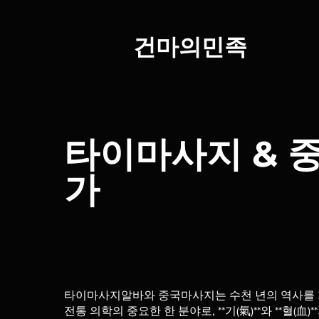
​건마의민족
타이마사지 & 
가
타이마사지알바와 중국마사지는 수천 년의 역사를 
전통 의학의 중요한 한 분야로, **기(氣)**와 **혈(血)