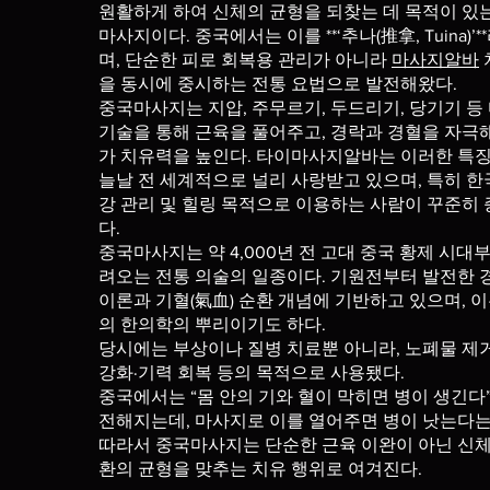
원활하게 하여 신체의 균형을 되찾는 데 목적이 있
마사지이다. 중국에서는 이를 **‘추나(推拿, Tuina)’
며, 단순한 피로 회복용 관리가 아니라
마사지알바
을 동시에 중시하는 전통 요법으로 발전해왔다.
중국마사지는 지압, 주무르기, 두드리기, 당기기 등
기술을 통해 근육을 풀어주고, 경락과 경혈을 자극
가 치유력을 높인다. 타이마사지알바는 이러한 특징
늘날 전 세계적으로 널리 사랑받고 있으며, 특히 
강 관리 및 힐링 목적으로 이용하는 사람이 꾸준히
다.
중국마사지는 약 4,000년 전 고대 중국 황제 시대
려오는 전통 의술의 일종이다. 기원전부터 발전한 경
이론과 기혈(氣血) 순환 개념에 기반하고 있으며, 
의 한의학의 뿌리이기도 하다.
당시에는 부상이나 질병 치료뿐 아니라, 노폐물 제
강화·기력 회복 등의 목적으로 사용됐다.
중국에서는 “몸 안의 기와 혈이 막히면 병이 생긴다
전해지는데, 마사지로 이를 열어주면 병이 낫는다는
따라서 중국마사지는 단순한 근육 이완이 아닌 신체
환의 균형을 맞추는 치유 행위로 여겨진다.